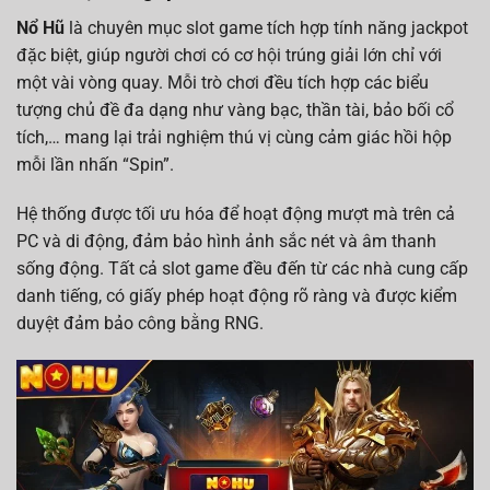
Nổ Hũ
là chuyên mục slot game tích hợp tính năng jackpot
đặc biệt, giúp người chơi có cơ hội trúng giải lớn chỉ với
một vài vòng quay. Mỗi trò chơi đều tích hợp các biểu
tượng chủ đề đa dạng như vàng bạc, thần tài, bảo bối cổ
tích,… mang lại trải nghiệm thú vị cùng cảm giác hồi hộp
mỗi lần nhấn “Spin”.
Hệ thống được tối ưu hóa để hoạt động mượt mà trên cả
PC và di động, đảm bảo hình ảnh sắc nét và âm thanh
sống động. Tất cả slot game đều đến từ các nhà cung cấp
danh tiếng, có giấy phép hoạt động rõ ràng và được kiểm
duyệt đảm bảo công bằng RNG.