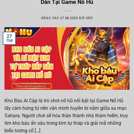
Dẫn Tại Game Nổ Hũ
ĐĂNG VÀO
27.08.2025
BỞI
SEO
27
Th8
Kho Báu Ai Cập là trò chơi nổ hũ nổi bật tại Game Nổ Hũ
lấy cảm hứng từ nền văn minh huyền bí nằm giữa sa mạc
Sahara. Người chơi sẽ hóa thân thành nhà thám hiểm, truy
tìm kho báu ẩn sâu trong kim tự tháp và giải mã những
biểu tượng cổ […]