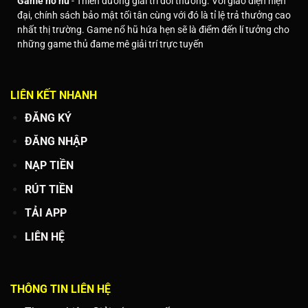
Game nổ hũ
- Thiên đường giải trí đổi thưởng. Với giao diện hiện
đại, chính sách bảo mật tối tân cùng với đó là tỉ lệ trả thưởng cao
nhất thị trường. Game nổ hũ hứa hẹn sẽ là điểm đến lí tưởng cho
những game thủ đame mê giải trí trực tuyến
LIÊN KẾT NHANH
ĐĂNG KÝ
ĐĂNG NHẬP
NẠP TIỀN
RÚT TIỀN
TẢI APP
LIÊN HỆ
THÔNG TIN LIÊN HỆ