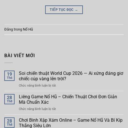
TIẾP TỤC ĐỌC
→
Đăng trong
Nổ Hũ
BÀI VIẾT MỚI
Soi chiến thuật World Cup 2026 — Ai xứng đáng giơ
19
Th6
chiếc cúp vàng lên trời?
Chức năng bình luận bị tắt
ở
Soi
chiến
Liêng Game Nổ Hũ – Chiến Thuật Chơi Đơn Giản
28
thuật
Th8
Mà Chuẩn Xác
World
Chức năng bình luận bị tắt
ở
Cup
Liêng
2026
Game
Chơi Binh Xập Xám Online – Game Nổ Hũ Và Bí Kíp
—
28
Nổ
Ai
Th8
Thắng Siêu Lớn