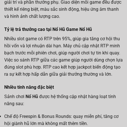
giải trí và phần thưởng phụ. Giao diện mỗi game đều được
thiết kế riêng biệt, màu sắc sinh động, hiệu ứng âm thanh
và hình ảnh chất lượng cao.
Tỷ lệ trả thưởng cao tại Nổ Hũ Game Nổ Hũ
Nhiều slot game có RTP trên 95%, giúp gia tăng cơ hội thu
hồi vốn và lợi nhuận dài hạn. Máy chủ cập nhật RTP minh
bạch trước mỗi phiên chơi, giúp người chơi tự tin khi quay.
Việc so sánh RTP giữa các game giúp người dùng chọn lựa
đúng slot phù hợp. RTP cao kết hợp jackpot biến động tạo
ra sự kết hợp hấp dẫn giữa giải thưởng thường và lớn.
Nhiều tính năng đặc biệt
Sảnh chơi
Nổ Hũ
được hệ thống cập nhật hàng loạt tính
năng sau:
Chế độ Freespin & Bonus Rounds: quay miễn phí, tăng cơ
hội giành hũ lớn mà không mất thêm tiền.