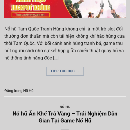
Nổ hũ Tam Quốc Tranh Hùng không chỉ là một trò slot đổi
thưởng đơn thuần mà còn tái hiện không khí hào hùng của
thời Tam Quốc. Với bối cảnh anh hùng tranh bá, game thu
hút người chơi nhờ sự kết hợp giữa chiến thuật quay hũ và
hệ thống tính năng độc […]
TIẾP TỤC ĐỌC
→
Đăng trong
Nổ Hũ
NỔ HŨ
Nổ hũ Ăn Khế Trả Vàng – Trải Nghiệm Dân
Gian Tại Game Nổ Hũ