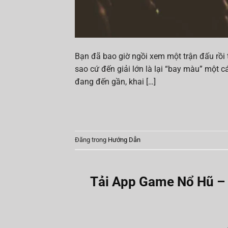
Bạn đã bao giờ ngồi xem một trận đấu rồi t
sao cứ đến giải lớn là lại “bay màu” một 
đang đến gần, khai […]
Đăng trong
Hướng Dẫn
Tải App Game Nổ Hũ – 