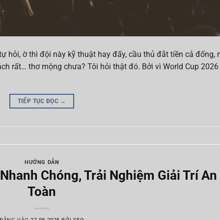
ự hỏi, ờ thì đội này kỹ thuật hay đấy, cầu thủ đắt tiền cả đống,
cách rất… thơ mộng chưa? Tôi hỏi thật đó. Bởi vì World Cup 2026
TIẾP TỤC ĐỌC
→
HƯỚNG DẪN
Nhanh Chóng, Trải Nghiệm Giải Trí An
Toàn