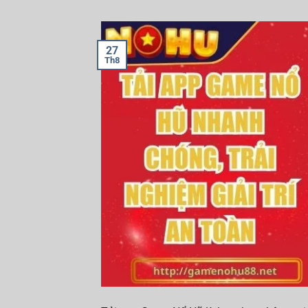
27
Th8