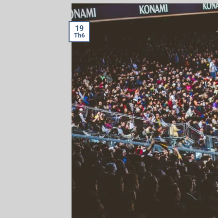
19
Th6