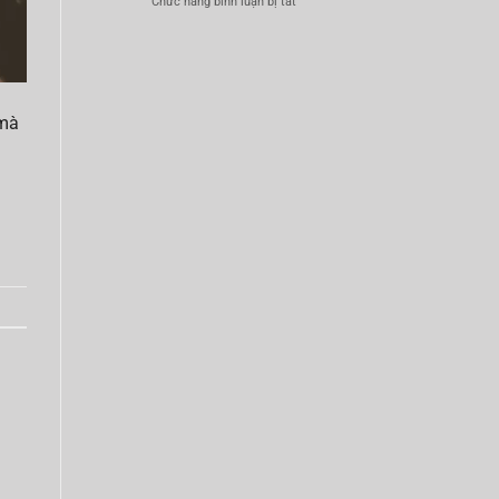
Chức năng bình luận bị tắt
Thắng
ở
Đánh
Siêu
Chơi
Bại
Lớn
Phỏm
Đối
Online
Thủ
–
Của
Game
Các
Nổ
Chuyên
 mà
Hũ
Gia
Hướng
Game
Dẫn
Nổ
Và
Hũ
Chiến
Thuật