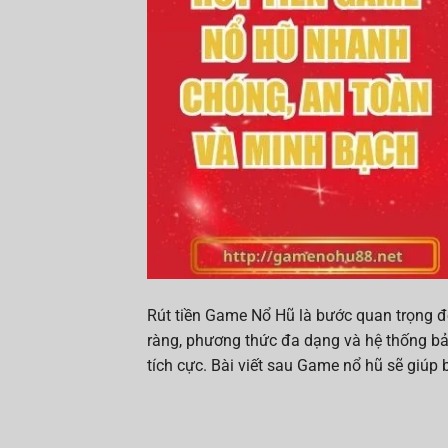
Rút tiền Game Nổ Hũ là bước quan trọng để
ràng, phương thức đa dạng và hệ thống bả
tích cực. Bài viết sau Game nổ hũ sẽ giúp 